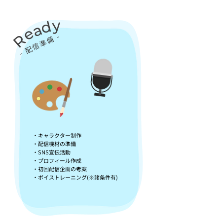
y
d
a
e
​R
​- 配信準備 -
・キャラクター制作
・配信機材の準備
・SNS宣伝活動
・プロフィール作成
・初回配信企画の考案
・ボイストレーニング(※諸条件有)