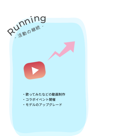
n
g
i
n
n
u
​- 活動の継続 -
​R
・
歌ってみたなどの動画制作
・コ
ラボイベント開催
・モデルのアップグレード