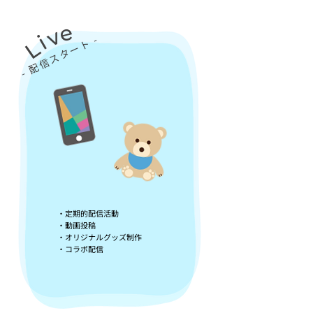
e
v
i
​- 配信スタート -
L
・定期的配信活動
・動画投稿
・オリジナル
グッズ制作
・コラボ配信