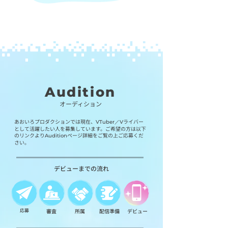
Audition
オーディション
あおいろプロダクションでは現在、
ライバー
VTuber／V
として活躍したい人を募集しています。ご希望の方は以下
のリンクより
ページ詳細をご覧の上ご応募くだ
Audition
さい。
デビューまでの流れ
応募
審査
所属
配信準備
​デビュー